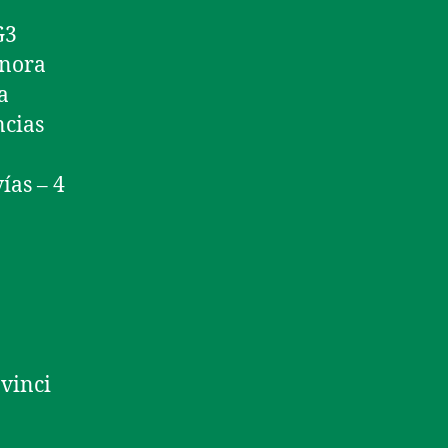
G3
onora
a
ncias
ías – 4
avinci