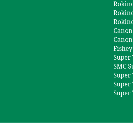
Rokino
Rokino
Rokino
Canon 
Canon 
Fishey
Super 
SMC Su
Super 
Super 
Super 