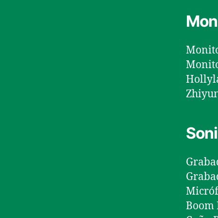
Moni
Monito
Monito
Hollyl
Zhiyun
Son
Grabad
Grabad
Micró
Boom 