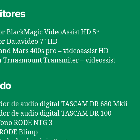
tores
r BlackMagic VideoAssist HD 5“
r Datavideo 7″ HD
and Mars 400s pro – videoassist HD
 Trnasmount Transmiter – videossist
ido
or de audio digital TASCAM DR 680 Mkii
or de audio digital TASCAM DR 100
fono RODE NTG 3
RODE Blimp