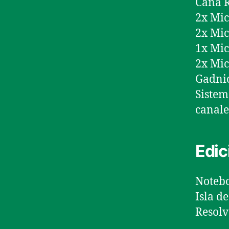
Caña R
2x Mic
2x Mic
1x Mi
2x Mic
Gadni
Sistem
canale
Edic
Notebo
Isla d
Resolv