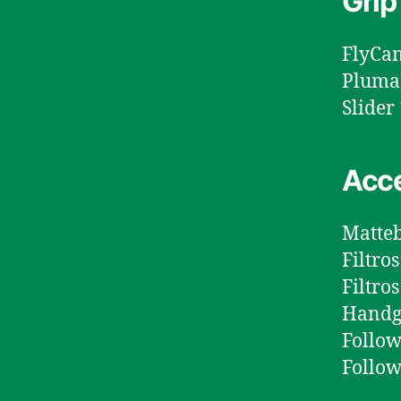
Grip
FlyCam
Pluma 
Slider
Acce
Matte
Filtro
Filtro
Handg
Follo
Follow