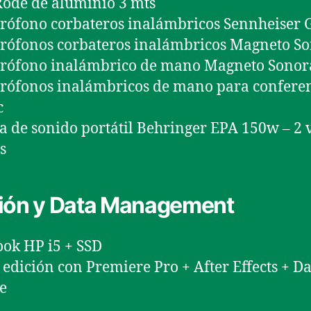
ode de aluminio 3 mts
rófono corbateros inalámbricos Sennheiser 
rófonos corbateros inalámbricos Magneto S
crófono inalámbrico de mano Magneto Sonor
rófonos inalámbricos de mano para confere
c
a de sonido portátil Behringer EPA 150w – 2 v
s
ión y Data Management
ok HP i5 + SSD
e edición con Premiere Pro + After Effects + D
e